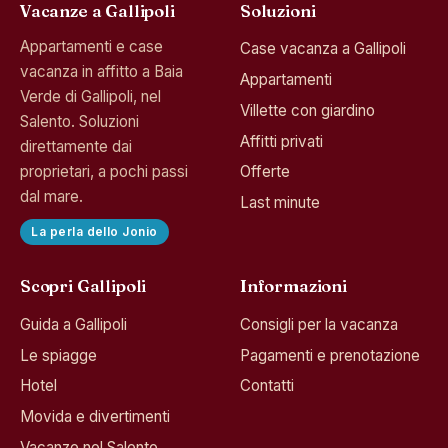
Vacanze a Gallipoli
Soluzioni
Appartamenti e case
Case vacanza a Gallipoli
vacanza in affitto a Baia
Appartamenti
Verde di Gallipoli, nel
Villette con giardino
Salento. Soluzioni
Affitti privati
direttamente dai
proprietari, a pochi passi
Offerte
dal mare.
Last minute
La perla dello Jonio
Scopri Gallipoli
Informazioni
Guida a Gallipoli
Consigli per la vacanza
Le spiagge
Pagamenti e prenotazione
Hotel
Contatti
Movida e divertimenti
Vacanze nel Salento