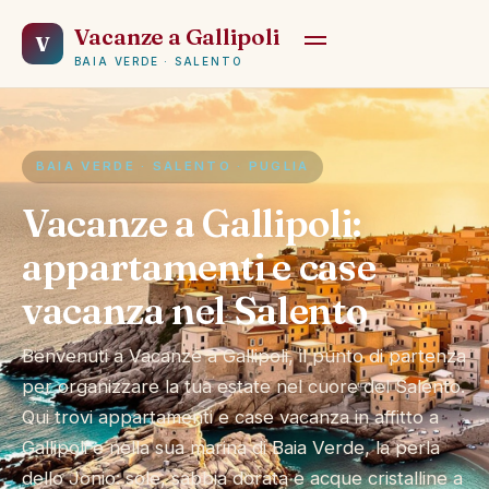
Vacanze a Gallipoli
V
BAIA VERDE · SALENTO
BAIA VERDE · SALENTO · PUGLIA
Vacanze a Gallipoli:
appartamenti e case
vacanza nel Salento
Benvenuti a Vacanze a Gallipoli, il punto di partenza
per organizzare la tua estate nel cuore del Salento.
Qui trovi appartamenti e case vacanza in affitto a
Gallipoli e nella sua marina di Baia Verde, la perla
dello Jonio: sole, sabbia dorata e acque cristalline a