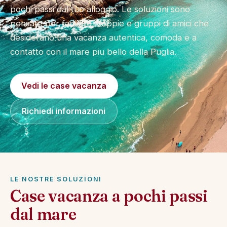
pochi passi dal tuo alloggio. Le soluzioni sono
pensate per famiglie, coppie e gruppi di amici che
desiderano una vacanza autentica, comoda e a
contatto con il mare piu bello della Puglia.
Vedi le case vacanza
Richiedi informazioni
LE NOSTRE SOLUZIONI
Case vacanza a pochi passi
dal mare