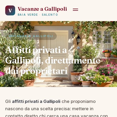
Vacanze a Gallipoli
V
BAIA VERDE · SALENTO
VACANZE A GALLIPOLI
Affitti privati a
Gallipoli, direttamente
dai proprietari
Gli
affitti privati a Gallipoli
che proponiamo
nascono da una scelta precisa: mettere in
contatto diretto chi cerca una casa vacanza con